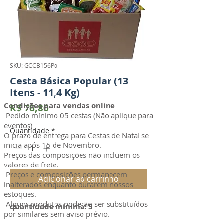
SKU: GCCB156Po
Cesta Básica Popular (13
Itens - 11,4 Kg)
Condições para vendas online
Preço
R$ 76,80
Pedido mínimo 05 cestas (Não aplique para
eventos)
Quantidade
*
O prazo de entrega para Cestas de Natal se
inicia após 15 de Novembro.
Preços das composições não incluem os
valores de frete.
Preços e composições permanecem
Adicionar ao carrinho
inalterados enquanto durarem nossos
estoques.
Alguns produtos poderão ser substituídos
quantidade mínima: 5
por similares sem aviso prévio.