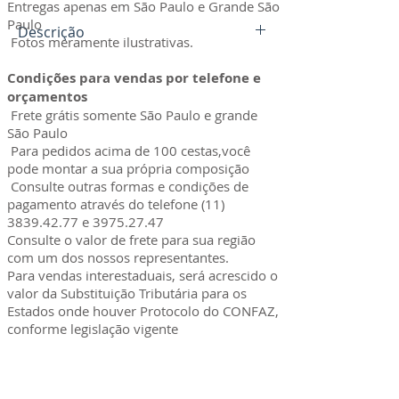
Entregas apenas em São Paulo e Grande São
Paulo
Descrição
Fotos meramente ilustrativas.
A
Cesta Básica Popular
de 13 itens, é
Condições para vendas por telefone e
montada com produtos de alta
orçamentos
qualidade e origem
Frete grátis somente São Paulo e grande
comprovada.
São Paulo
Para pedidos acima de 100 cestas,você
São 11.415 Kg nesta
cesta básica
.
pode montar a sua própria composição
Consulte outras formas e condições de
pagamento através do telefone
Itens e quantidades:
(11)
3839.42.77
e
3975.27.47
Descrição
Qtd.
Peso
Marca
Consulte o valor de frete para sua região
com um dos nossos representantes.
Arroz
1pc
5kg
Gran Belle
Para vendas interestaduais, será acrescido o
valor da Substituição Tributária para os
Agulhinha T1
Estados onde houver Protocolo do CONFAZ,
conforme legislação vigente
Óleo de Soja
1lt
900ml
Soya/Leve
ASSINE PARA RECEBER
Macarrão
1pc
500gr
Flor
NOVIDADES
lis/Joia
Espaguete